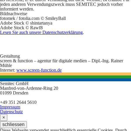
jeden anderen Verwendungszweck muss
SEMITEC
jedoch vorher
informiert werden.
Bildnachweise
fotomek / fotolia.com © SmileyBall
Adobe Stock © shintartanya
Adobe Stock © Rawf8
Lesen Sie auch unsere Datenschutzerklärung
.
Gestaltung
screen & function – agentur für digitale medien – Dipl.-Ing. Rainer
Mühle
Internet:
www.screen-function.de
Semitec GmbH
Manfred-von-Ardenne-Ring 20
01099 Dresden
+49 351 2644 5610
Impressum
Datenschutz
×
schliessen
Diese Webseite verwendet ausschließlich essenzielle Cookies. Durch