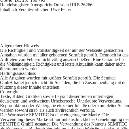
USt-Id: DE 257 186 793
Handelsregister: Amtsgericht Dresden
HRB
26266
Inhaltlich Verantwortlicher: Uwe Feller
Allgemeiner Hinweis
Die Richtigkeit und Vollständigkeit der auf der Webseite gemachten
Angaben wurden mit aller gebotenen Sorgfalt geprüft. Dennoch ist das
Auftreten von Fehlern nicht völlig auszuschließen. Eine Garantie für
die Vollständigkeit, Richtigkeit und letzte Aktualität kann daher nicht
übernommen werden.
Haftungsausschluss
Alle Angaben wurden mit größter Sorgfalt geprüft. Die Semitec
GmbH haftet jedoch nicht für Schäden, die im Zusammenhang mit der
Nutzung dieser Inhalte entstehen.
Copyright
Texte, Bilder, Grafiken sowie Layout dieser Seiten unterliegen
deutschem und weltweitem Urheberrecht. Unerlaubte Verwendung,
Reproduktion oder Weitergabe einzelner Inhalte oder kompletter Seiten
werden sowohl straf- als auch zivilrechtlich verfolgt.
Die Wortmarke
SEMITEC
ist eine eingetragene Marke. Die
Verwendung dieser Marke ist nur mit ausdrücklicher Genehmigung der
SEMITEC
GmbH gestattet. Die Verwendung des Namens
SEMITEC
als Referenz, z. B. durch Verlinkung auf diese Website, ist erlaubt. Für